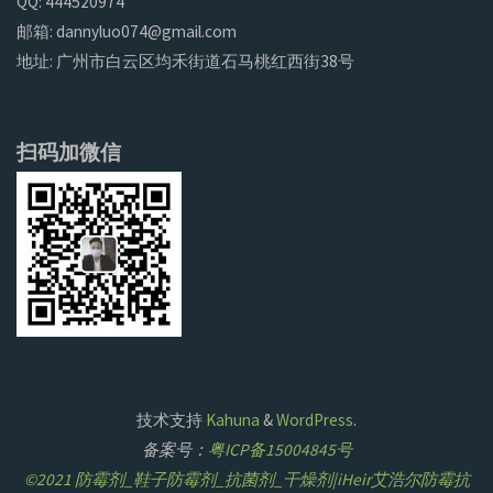
QQ: 444520974
邮箱: dannyluo074@gmail.com
地址: 广州市白云区均禾街道石马桃红西街38号
扫码加微信
技术支持
Kahuna
&
WordPress
.
备案号：
粤ICP备15004845号
©2021 防霉剂_鞋子防霉剂_抗菌剂_干燥剂|iHeir艾浩尔防霉抗