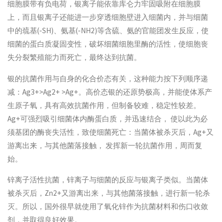
细胞膜带有负电荷，银离子能依靠库仑力牢固吸附在细胞膜
上，而且银离子还能进一步穿透细胞壁进入细菌内，并与细菌
中的巯基(-SH)、氨基(-NH2)等含硫、氨的官能团发生反应，使
细菌的蛋白质凝固变性，破坏细菌细胞里酶的活性，使细胞丧
失分裂繁殖能力而死亡，最终达到抗菌。
银的抗菌作用与自身的化合价态有关，这种能力按下列顺序递
减：Ag3+>Ag2+ >Ag+。高价态银的还原势极高，并能使体系产
生原子氧，具有高效抗菌作用，但制备较难，稳定性较差。
Ag+可强烈吸引细菌体内酶蛋白质，并迅速结合， 使以此为必
须基团的酶丧失活性，致使细菌死亡：当菌体被杀灭后，Ag+又
游离出来，与其他菌落接触， 发挥新一轮抗菌作用，周而复
始。
锌离子活性抗菌，锌离子与细菌的反应与银离子类似。当菌体
被杀灭后，Zn2+又游离出来，与其他菌落接触，进行新一轮杀
灭。所以，国外很早就使用了氧化锌作为抗菌材料和伤口收敛
剂，并取得良好效果。