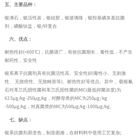
五、主要品种：
银沸石，银活性炭，银硅胶，银玻璃珠，银羟基磷灰基抗菌
剂，磷酸钛盐，银/锌复合
六、优点：
耐热性好(>600℃)，抗菌谱广，有效抗菌期长，毒性低，不产生
耐药性，安全性
银系离子抗菌剂具有抗菌活性高、安全性好(毒性小、无刺激
性、 无致癌性、无致畸形等)、耐热性好等优点。其中， 载银氟
石对革兰氏阴性菌和革兰氏阳性菌的MIC(最低抑菌浓度)为
62.5μg/kg-250μg/kg，对酵母类的MIC为250μg/ kg
-500μg/kg，对真菌类的MIC为500μg/kg-1000μg/kg。
七、缺点：
银系抗菌剂易变色，制造困难，在材料料中使用工艺复杂;