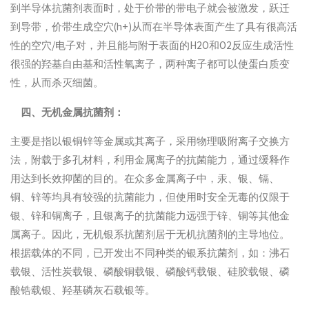
到半导体抗菌剂表面时，处于价带的带电子就会被激发，跃迁
到导带，价带生成空穴(h+)从而在半导体表面产生了具有很高活
性的空穴/电子对，并且能与附于表面的H2O和O2反应生成活性
很强的羟基自由基和活性氧离子，两种离子都可以使蛋白质变
性，从而杀灭细菌。
四、无机金属抗菌剂：
主要是指以银铜锌等金属或其离子，采用物理吸附离子交换方
法，附载于多孔材料，利用金属离子的抗菌能力，通过缓释作
用达到长效抑菌的目的。在众多金属离子中，汞、银、镉、
铜、锌等均具有较强的抗菌能力，但使用时安全无毒的仅限于
银、锌和铜离子，且银离子的抗菌能力远强于锌、铜等其他金
属离子。因此，无机银系抗菌剂居于无机抗菌剂的主导地位。
根据载体的不同，已开发出不同种类的银系抗菌剂，如：沸石
载银、活性炭载银、磷酸铜载银、磷酸钙载银、硅胶载银、磷
酸锆载银、羟基磷灰石载银等。