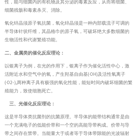
性，能与细菌内的有机物及其分泌的毒素反应，从而将细菌、
细菌残骸和毒素杀灭、消除。
氧化锌晶须原子氧抗菌，氧化锌晶须是一种内部载流子可调的
半导体针状纤维，其晶格巾的原子氧，可破坏绝大多数细菌的
生物活性和代谢繁殖功能。
二、金属类的催化反应理论：
以银离子为例，在光的作用下，银离子作为催化活性中心，激
活附近水和空气中的氧，产生羟基自由基(·OH)及活性氧离子
(·O2-),两种离子具有极强的氧化性能，能短时间内破坏细菌的繁
殖能力，致使细胞死亡。
三、光催化反应理论：
这是半导体类抗菌剂的抗菌原理。半导体的能带结构通常是由
一个充满电子的低能价带和一个空的高能导带构成。价带与导
带之间存在禁带。当能量大于或者等于导体带隙能的光波辐射