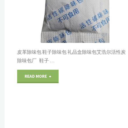
系
皮
具
箱
包
皮革除味包 鞋子除味包 礼品盒除味包艾浩尔活性炭
预
除味包厂 鞋子 …
防
"皮
READ MORE
的
革
好
除
产
味
品"