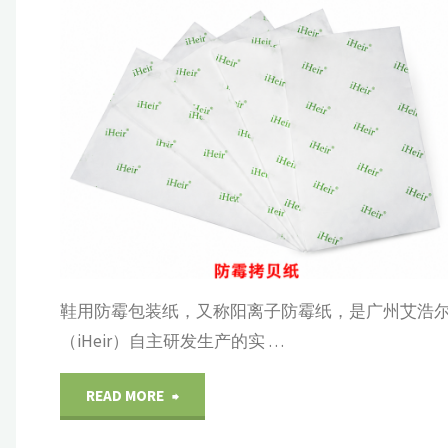
R
IHEI
展示
/
包装材料
产
/
防霉方案
系
鞋用防霉包装纸，又称阳离子防霉纸，是广州艾浩
（iHeir）自主研发生产的实 …
"鞋
READ MORE
用