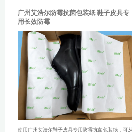
广州艾浩尔防霉抗菌包装纸 鞋子皮具专
防
用长效防霉
霉
IHEI
包
R
产
系
展示
/
包装材料
装
/
防霉抗菌方案
纸
_
阳
离
子
使用广州艾浩尔鞋子皮具专用防霉抗菌包装纸，可