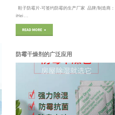
鞋子防霉片-可签约防霉的生产厂家 品牌/制造商：
站
iHei …
式
"鞋
READ MORE
解
子
决
防霉干燥剂的广泛应用
防
鞋
霉
子
R
片-
品展示
/
包装材料
防
列
可
霉
签
方
约