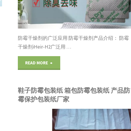
案"
防
霉
防霉干燥剂的广泛应用 防霉干燥剂产品介绍： 防霉
的
干燥剂iHeir-H2广泛用 …
生
"防
READ MORE
产
霉
厂
鞋子防霉包装纸 箱包防霉包装纸 产品防
干
家"
霉保护包装纸厂家
燥
剂
R
品展示
/
包装材料