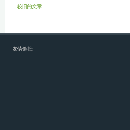
包
较旧的文章
鞋
子
除
友情链接:
味
包
礼
品
盒
除