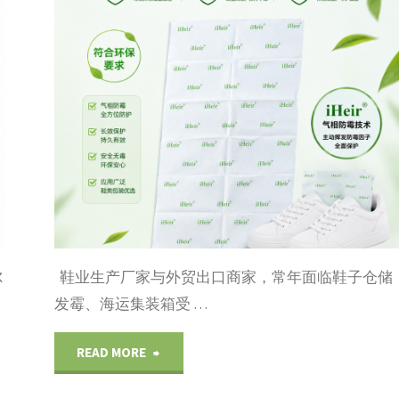
R
品展示
/
包装材料
列
/
防霉方案
尔
鞋业生产厂家与外贸出口商家，常年面临鞋子仓储
发霉、海运集装箱受 …
"广
READ MORE
州