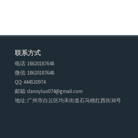
霉
包
装
联系方式
纸
电话: 18620187648
箱
微信: 18620187648
QQ: 444520974
包
邮箱: dannyluo074@gmail.com
防
地址: 广州市白云区均禾街道石马桃红西街38号
霉
包