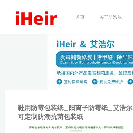
跳
转
首页
关于艾浩尔
到
内
容。
鞋用防霉包装纸_阳离子防霉纸_艾浩尔
可定制防潮抗菌包装纸