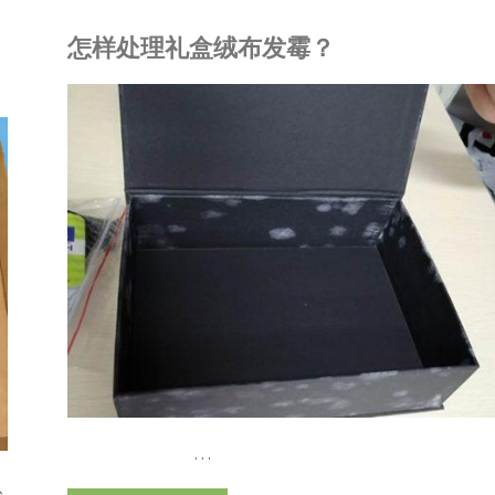
怎样处理礼盒绒布发霉？
艾
浩
R
尔
品展示
/
包装材料
列
防
霉
抗
菌
包
…
装
从