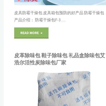
方
具
皮具防霉干燥包 皮具箱包预防的好产品 防霉干燥包
案"
专
产品介绍： 防霉干燥包F-3 …
用
"皮
READ MORE
长
具
效
皮革除味包 鞋子除味包 礼品盒除味包艾
防
浩尔活性炭除味包厂家
防
霉
霉"
干
R
展示
/
包装材料
燥
IHEI
包
产