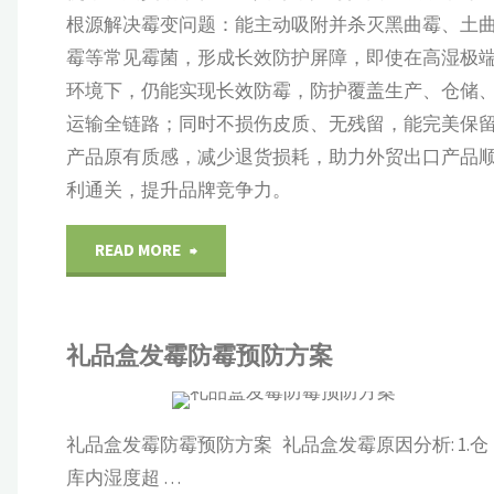
防
根源解决霉变问题：能主动吸附并杀灭黑曲霉、土
霉等常见霉菌，形成长效防护屏障，即使在高湿极
霉
环境下，仍能实现长效防霉，防护覆盖生产、仓储
纸
运输全链路；同时不损伤皮质、无残留，能完美保
产品原有质感，减少退货损耗，助力外贸出口产品
_
利通关，提升品牌竞争力。
IHEI
艾
产
"广
READ MORE
系
浩
州
尔
礼品盒发霉防霉预防方案
艾
可
浩
定
R
礼品盒发霉防霉预防方案 礼品盒发霉原因分析: 1.仓
尔
展示
/
包装材料
库内湿度超 …
制