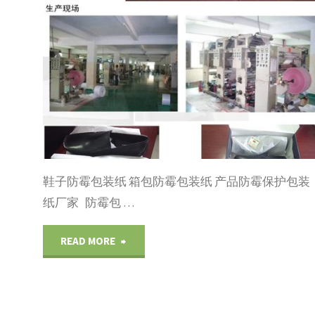
的
列
广
泛
应
用"
鞋子防霉包装纸 箱包防霉包装纸 产品防霉保护包装
纸厂家 防霉包 …
"鞋
READ MORE
子
防