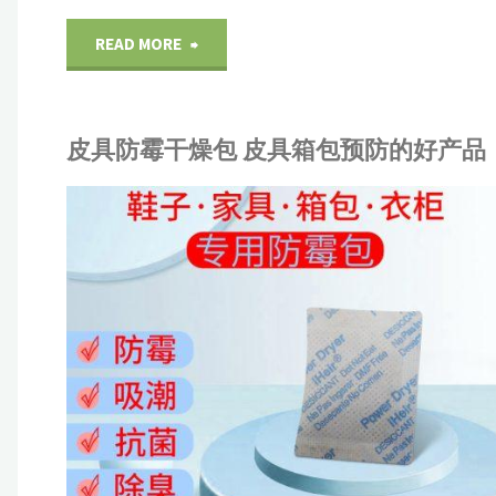
防
防
"礼
READ MORE
霉
潮
品
抗
皮具防霉干燥包 皮具箱包预防的好产品
抗
盒
菌
菌
发
包
R
包
霉
展示
/
包装材料
装
装
防
IHEI
纸
产
纸"
霉
系
鞋
预
子
防
皮