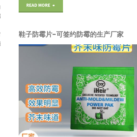
"怎
纸
READ MORE
曲
端
样
全
、
鞋子防霉片-可签约防霉的生产厂家
处
球
留
顺
理
签
R
礼
约
品展示
/
包装材料
列
盒
防
绒
霉
布
服
发
务
霉？"
一