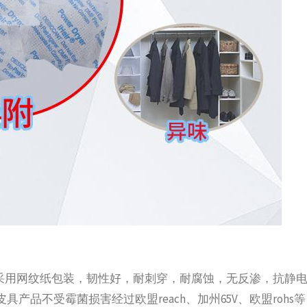
%采用网纹纸包装，韧性好，耐刺穿，耐腐蚀，无反渗，抗静
产品不受霉菌损害经过欧盟reach、加州65V、欧盟rohs等