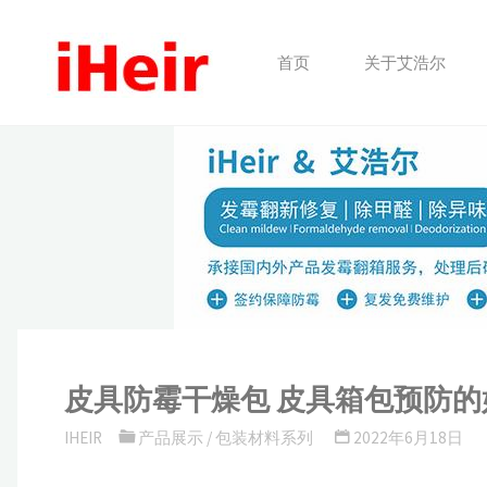
跳
转
首页
关于艾浩尔
到
内
容。
皮具防霉干燥包 皮具箱包预防的
IHEIR
产品展示
/
包装材料系列
2022年6月18日