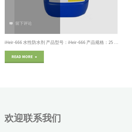
商"
留下评论
iHeir-666 水性防水剂 产品型号：iHeir-666 产品规格：25 …
"水
READ MORE
性
防
水
剂
欢迎联系我们
iHeir-
666"