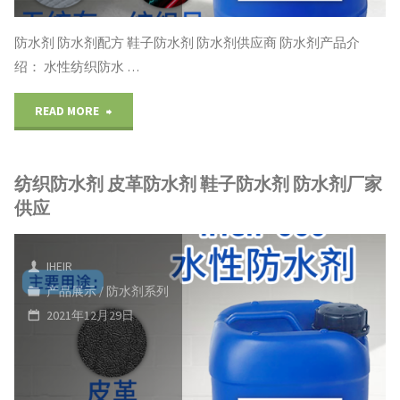
方
除
防水剂 防水剂配方 鞋子防水剂 防水剂供应商 防水剂产品介
绍： 水性纺织防水 …
臭
"防
READ MORE
剂
水
厂
纺织防水剂 皮革防水剂 鞋子防水剂 防水剂厂家
剂
家
供应
防
除
水
臭
IHEIR
产品展示
/
防水剂系列
剂
剂
2021年12月29日
配
供
方
应