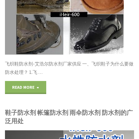
剂
鞋
子
帐
篷
飞织鞋防水剂-艾浩尔防水剂厂家供应 一、飞织鞋子为什么要做
雨
防水处理？ 1.飞 …
伞
"飞
READ MORE
纳
织
米
鞋子防水剂 帐篷防水剂 雨伞防水剂 防水剂的广
鞋
泛用处
级
防
防