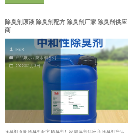
水
子
剂
除臭剂原液 除臭剂配方 除臭剂厂家 除臭剂供应
做
防
商
防
水
水
IHEIR
剂
产品展示
/
防水剂系列
处
的
2022年1月3日
理
广
有
泛
什
用
么
处"
好
除臭剂原液 除臭剂配方 除臭剂厂家 除臭剂供应商 除臭剂产品