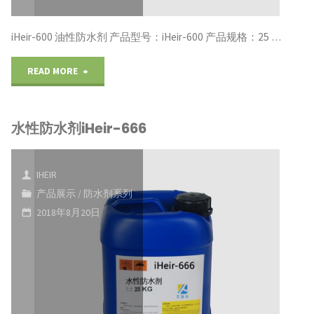
剂
反
iHeir-600 油性防水剂 产品型号：iHeir-600 产品规格：25 …
厂
毛
"油
READ MORE
家
皮
性
供
防
水性防水剂iHeir-666
防
应"
水
水
剂
IHEIR
剂
防
产品展示
/
防水剂系列
2018年8月20日
iHeir-
水
600"
剂
供
应