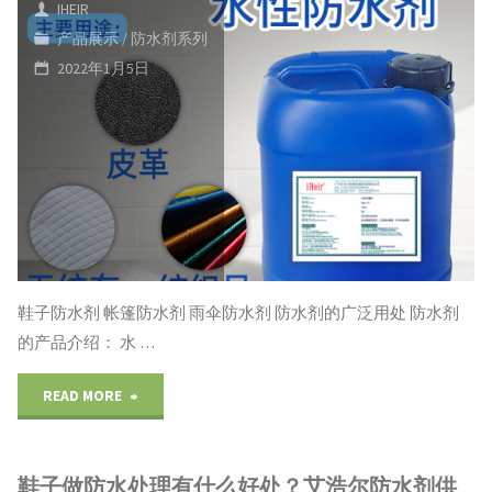
水
IHEIR
水
产品展示
/
防水剂系列
剂-
2022年1月5日
剂"
艾
浩
尔
防
水
鞋子防水剂 帐篷防水剂 雨伞防水剂 防水剂的广泛用处 防水剂
剂
的产品介绍： 水 …
厂
"鞋
READ MORE
家
子
供
鞋子做防水处理有什么好处？艾浩尔防水剂供
防