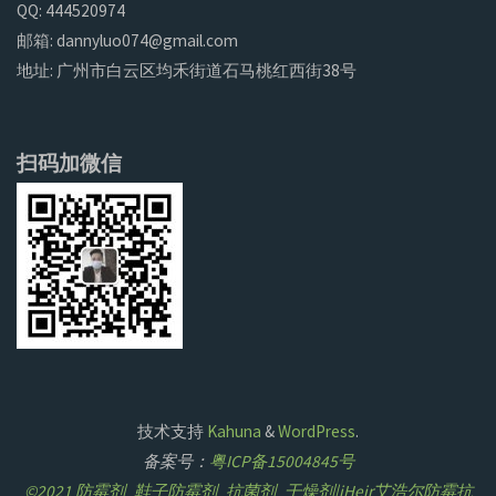
QQ: 444520974
邮箱: dannyluo074@gmail.com
地址: 广州市白云区均禾街道石马桃红西街38号
扫码加微信
技术支持
Kahuna
&
WordPress
.
备案号：
粤ICP备15004845号
©2021 防霉剂_鞋子防霉剂_抗菌剂_干燥剂|iHeir艾浩尔防霉抗