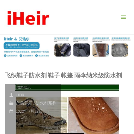
跳
转
到
内
容。
飞织鞋子防水剂 鞋子 帐篷 雨伞纳米级防水剂
IHEIR
产品展示
/
防水剂系列
2022年7月28日