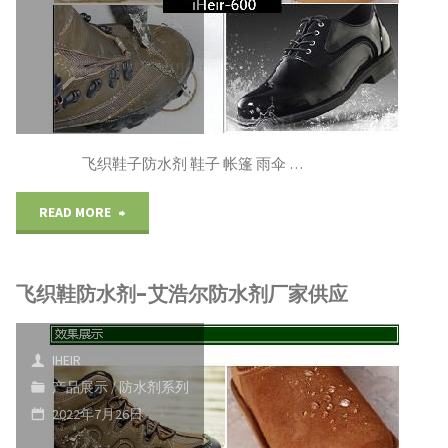
飞织鞋子防水剂 鞋子 帐篷 雨伞 …
"飞
READ MORE
织
飞织鞋防水剂-艾浩尔防水剂厂家供应
鞋
子
IHEIR
防
产品展示
/
防水剂系列
2022年7月26日
水