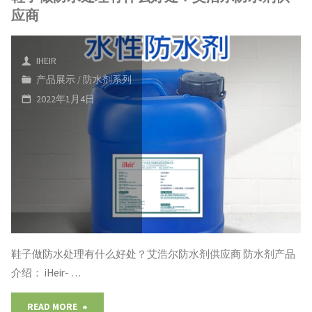
应"
应商
水
剂
IHEIR
产品展示
/
防水剂系列
帐
2022年1月4日
篷
防
水
剂
雨
鞋子做防水处理有什么好处？艾浩尔防水剂供应商 防水剂产品
伞
介绍： iHeir- …
防
"鞋
READ MORE