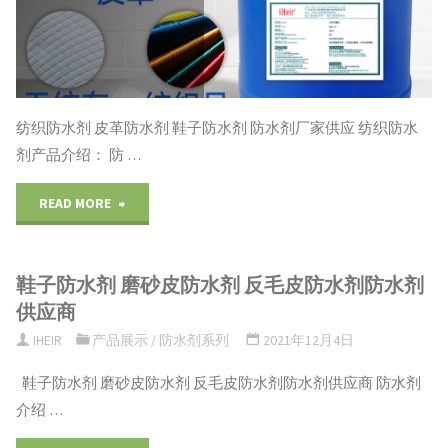
鞋
商"
子
防
纺织防水剂 皮革防水剂 鞋子防水剂 防水剂厂家供应 纺织防水
水
剂产品介绍： 防 …
剂
"纺
READ MORE
防
织
水
鞋子防水剂 磨砂皮防水剂 反毛皮防水剂防水剂
防
剂
供应商
水
IHEIR
产品展示
/
防水剂系列
2021年12月4日
供
剂
鞋子防水剂 磨砂皮防水剂 反毛皮防水剂防水剂供应商 防水剂
应
介绍 …
皮
商"