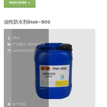
革
"鞋
READ MORE
防
子
油性防水剂iHeir-600
水
防
剂
水
IHEIR
鞋
剂
产品展示
/
防水剂系列
2018年8月20日
子
磨
防
砂
水
皮
剂
防
防
水
水
剂
留下评论