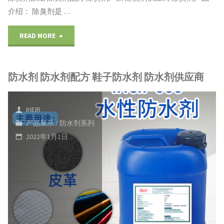
处？
介绍： 除臭剂是 …
艾
"除
READ MORE
浩
臭
尔
防水剂 防水剂配方 鞋子防水剂 防水剂供应商
剂
防
原
水
IHEIR
液
产品展示
/
防水剂系列
剂
2022年1月1日
除
供
臭
应
剂
商"
配