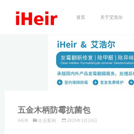
跳
转
首页
关于艾浩尔
到
内
容。
五金木柄防霉抗菌包
IHEIR
企业案例
2020年3月19日