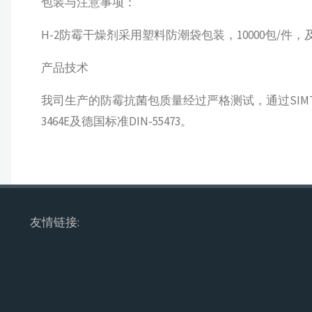
包装与注意事项：
H-2防霉干燥剂采用塑料防潮袋包装，10000包/件
产品技术
我司生产的防霉抗菌包质量经过严格测试，通过SIMT
3464E及德国标准DIN-55473。
友情链接: