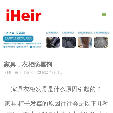
跳
转
到
内
容。
家具，衣柜防霉剂。
IHEIR
企业案例
2020年4月5日
家具衣柜发霉是什么原因引起的？
家具 柜子发霉的原因往往会是以下几种