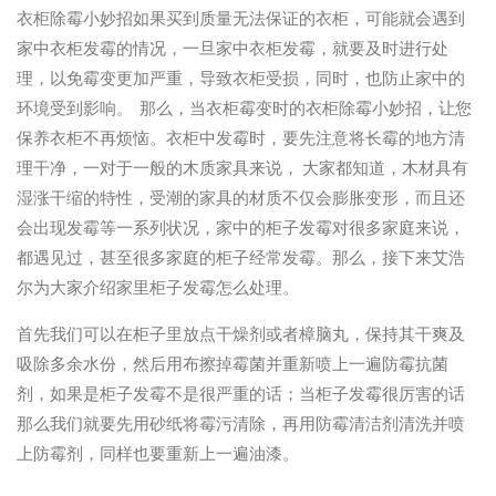
衣柜除霉小妙招如果买到质量无法保证的衣柜，可能就会遇到
家中衣柜发霉的情况，一旦家中衣柜发霉，就要及时进行处
理，以免霉变更加严重，导致衣柜受损，同时，也防止家中的
环境受到影响。 那么，当衣柜霉变时的衣柜除霉小妙招，让您
保养衣柜不再烦恼。衣柜中发霉时，要先注意将长霉的地方清
理干净，一对于一般的木质家具来说， 大家都知道，木材具有
湿涨干缩的特性，受潮的家具的材质不仅会膨胀变形，而且还
会出现发霉等一系列状况，家中的柜子发霉对很多家庭来说，
都遇见过，甚至很多家庭的柜子经常发霉。那么，接下来艾浩
尔为大家介绍家里柜子发霉怎么处理。
首先我们可以在柜子里放点干燥剂或者樟脑丸，保持其干爽及
吸除多余水份，然后用布擦掉霉菌并重新喷上一遍防霉抗菌
剂，如果是柜子发霉不是很严重的话；当柜子发霉很厉害的话
那么我们就要先用砂纸将霉污清除，再用防霉清洁剂清洗并喷
上防霉剂，同样也要重新上一遍油漆。