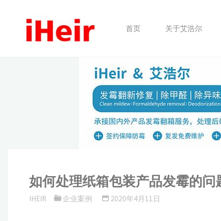
跳
转
首页
关于艾浩尔
到
内
容。
如何处理纸箱包装产品发霉的问
IHEIR
企业案例
2020年4月11日