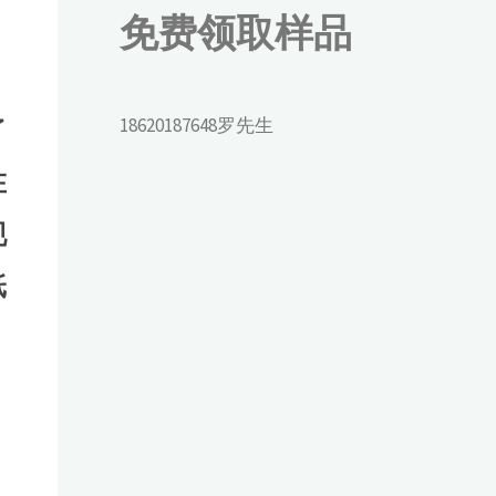
免费领取样品
了
18620187648罗先生
在
现
纸