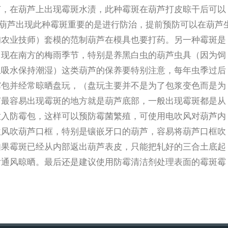
菌，在葫芦上出现霉斑水渍，此种霉斑在葫芦打皮晾干后可以
果想避免葫芦出现此种霉斑重要的是进行防治，提前预防可以在葫芦
询农业技师）套模的范制葫芦在模具也要打药。另一种霉斑是
出现在南方的梅雨季节，特别是养黑白虫的葫芦虫具（因为饲
土吸水保持潮湿）这类葫芦的保养要特别注意，每年虫季过后
霉包并经常晾晒盘玩，（盘玩主要并不是为了包浆变色而是为
芦最容易出现霉斑的地方就是葫芦底部，一般出现霉斑都是从
放入防霉包，这样可以预防霉菌繁殖，可使用电吹风对葫芦内
吹风吹葫芦口框，特别是镶嵌牙口的葫芦，容易将葫芦口框吹
如果霉斑已经从内部返出葫芦表皮，只能把轧好的三合土底起
后通风晾晒。
最后还是建议使用防霉清洁剂处理表面的霉斑霉