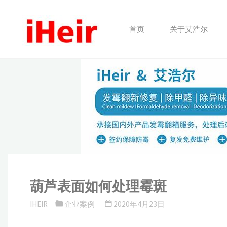
跳
转
首页
关于艾浩尔
到
内
容。
葫芦表面如何处理霉斑
IHEIR
企业案例
2020年4月23日