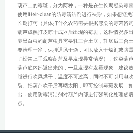
葫芦上的霉斑，分为两种，一种是在生长期感染霉
使用iHeir-clean的防霉清洁剂进行祛除，如
长期打药（具体打什么农药需要根据感染的霉菌咨
葫芦成熟打皮晾干成器后出现的霉斑，这种情况多
养黑白虫的葫芦虫具需要轧三合土底，轧底后三合
要清理干净，保持通风干燥，可以放入干燥剂或防
了经常上手观察葫芦及早发现异常情况），这类葫
葫芦底内部返出来的，一旦发现有发霉现象，建议
膛进行吹风烘干，温度不可过高，同时不可以用电
裂。把葫芦吹干后再晒太阳，即可控制霉斑发展，
出，使用防霉清洁剂对葫芦内部进行强氧化处理然
点。