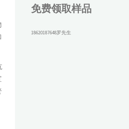
免费领取样品
物
18620187648罗先生
加
抗
宣
管