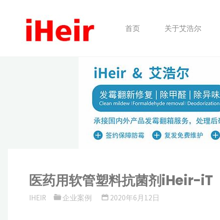
跳
转
首页
关于艾浩尔
到
内
容。
医药用软管塑料抗菌剂iHeir-iT
IHEIR
企业案例
2020年6月12日