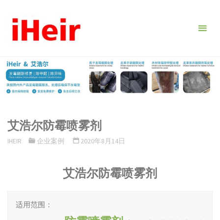
跳
转
到
内
容。
艾浩尔防霉喷雾剂
IHEIR
企业案例
2020年8月14日
艾浩尔防霉喷雾剂
适用范围：
