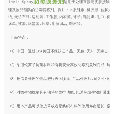
防霉喷雾剂
iHeir-Spray
适用于处理直接与皮肤接触的
理及物品预防的防霉喷雾剂。例如：木质鞋跟,橡胶跟,鞋脚大底,
纸,无纺布袋,运动装,工作服,内衣裤,袜子,鞋衬里,毛巾,皮革
床单,被套,床垫套,床罩,用纺织品,鞋材等。

 产品特点：

 ⑴ 中国一通过EPA美国环保认证产品。无色 无味 无毒害 没
 ⑵ 采用银离子抗菌材料和有机安全高效防霉剂复制而成,属于
 ⑶ 把需要处理的物品进行表面喷涂,产品处理后,耐久性强,可
 ⑷ 对微生物抗菌具有独特的防护功能,以避免微生物所带来的
 ⑸ 用本产品可以使皮革或者是纺织布料等使用寿命延长,强力