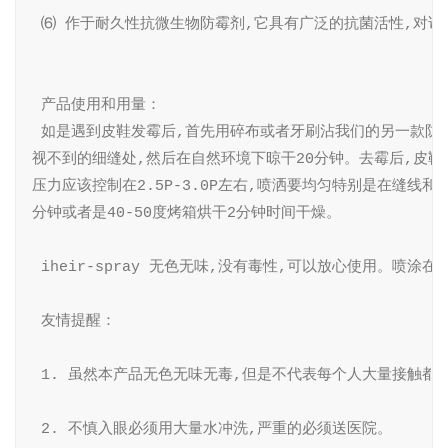
 ⑹ 作于耐久性抗微生物防霉剂,它具有广泛的抗菌活性,对诸
 产品使用和用量：

 如是遇到皮鞋发霉后,首先用碎布或者牙刷沾我们的另一款防霉清洁
视不到的细缝处,然后在自然环境下晾干20分钟。去霉后,皮鞋再用
压力应该控制在2.5P-3.0P左右,喷洒要均匀特别是在缝线
分钟或者是40-50度烤箱烘干2分钟时间干燥。

 iheir-spray 无色无味,没有毒性,可以放心使用。喷
 友情提醒：

 1. 虽然本产品无色无味无毒,但是不代表每个人大量接触
 2. 不慎入眼必须用大量水冲洗,严重的必须送医院。
