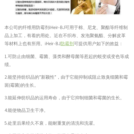
本公司的纤维用防霉剂iHeir-BJ可用于棉、尼龙、聚酯等纤维制
品上加工，有着的用处。近在不织布、发泡聚氨酯、分解皮革
等材料上也有所用。iHeir-BJ
防霉剂
可提供用户如下的效益：
1.可防止由细菌、霉菌、藻类和酵母菌等惹起的蜕变或变色等成
绩。
2.能坚持纺织品的”新颖性”，由于它能抑制或阻止致臭细菌和霉
斑(霉菌)的生长。
3.能延伸纺织品的运用寿命，由于它抑制细菌和霉菌的生长。
4.能使物品卫生干净。
5.处里后果经久不衰，能耐重复的清洗和洗濯。