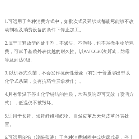
1.可运用于各种消费方式中，如批次式及延续式都能尽能够不改
动制程及消费设备的条件下停止加工。
2.属于非释放型的处里剂，不渗失、不游移，也不爲微生物所耗
费，可赋予基质外表优越的耐久性。以AATCC30法测试，防霉
等及到达0级。
3. 以机器式杀菌，不会发作抗药性景象（有别于普通溶出型以
化学式杀菌，会有抗药性景象发作）。
4.具有常温下停止化学键结的性质，常温反响即可无效（喷洒方
式），低温仍不被毁坏。
5.适用于长纤、短纤纤维和织物、自然皮革及天然皮革外表处
置。
6.可运用BPB（溴酚蓝液）于各种消费制程中或终端成品，停止