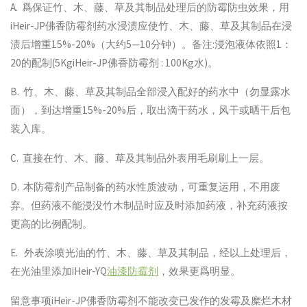
A. 爲保证竹、木、藤、草及其制品处理后的防霉防虫效果，用
iHeir-JP佛香防霉剂药水浸渍应使竹、木、藤、草及其制品在浸
渍后增重15%-20%（大约5—10分钟）。备注:浸泡液体依照1：
20的配制(5KgiHeir-JP佛香防霉剂 : 100Kg水)。
B. 竹、木、藤、草及其制品全部浸入配好的药水中（勿显露水
面），到达增重15%-20%后，取出滴干药水，风干或晒干后包
装入库。
C. 直接在竹、木、藤、草及其制品外表用毛刷刷上一层。
D. 本防霉剂产品制备的药水性质波动，可重复运用，不用废
弃。但药液不能浸没竹木制品时应及时添加药液，补充药液按
更高的比例配制。
E. 外表涂喷光油的竹、木、藤、草及其制品，经以上处理后，
在光油里添加iHeir-YQ
油漆防霉剂
，效果更爲明显。
留意事项iHeir-JP佛香防霉剂不能改变已发作的发霉及糜烂木材