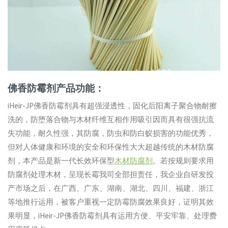
佛香防霉剂产品功能：
iHeir-JP佛香防霉剂具有超强浸透性，固化后阳离子聚合物耐擦
洗的，防堕落合物与木材纤维互相作用吸引因而具有很强抗流
失功能，耐久性强，其防腐，防虫和防白蚁损害的功能优秀，
但对人体健康和环境的安全和环保性大大超越传统的木材防腐
剂，本产品是新一代长效环保型
木材防腐剂
。若按规则要求用
防腐剂处理木材，呈现长霉我司全部担责任，我企业自研发投
产市场之后，在广西、广东、湖南、湖北、四川、福建、浙江
等地推行运用，被客户重视一定防霉防腐效果良好，证明其效
果明显，iHeir-JP佛香防霉剂具有运用方便、平安牢靠、处理费