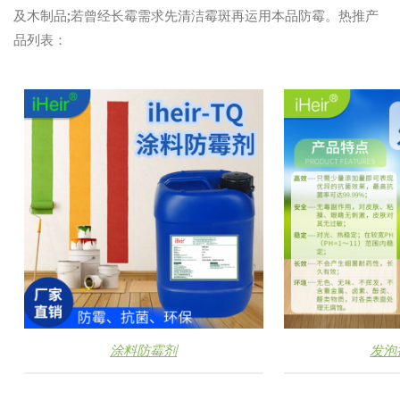
及木制品;若曾经长霉需求先清洁霉斑再运用本品防霉。热推产
品列表：
涂料防霉剂
发泡