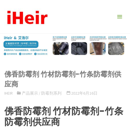
跳
转
到
内
容。
佛香防霉剂 竹材防霉剂-竹条防霉剂供
应商
IHEIR
产品展示
/
防霉剂系列
2022年6月16日
佛香防霉剂 竹材防霉剂-竹条
防霉剂供应商