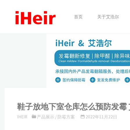
跳
转
首页
关于艾浩尔
到
内
容。
鞋子放地下室仓库怎么预防发霉
IHEIR
产品展示
/
防霉方案
2022年11月22日