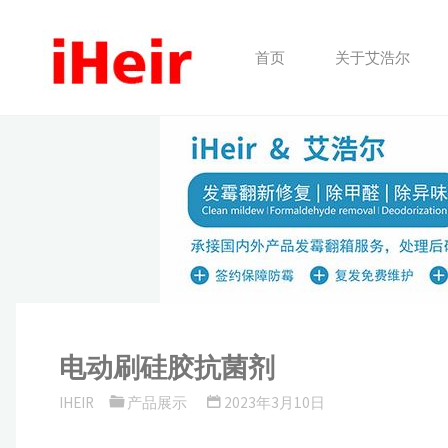
跳
转
首页
关于艾浩尔
到
内
容。
电动刷硅胶抗菌剂
IHEIR
产品展示
2023年3月10日