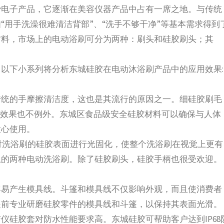
费电子产品，它逐渐在美容仪器产品中占有一席之地。与传统
“用手洗澡很难清洁背部”、“洗手不够干净”等基本需求得到
材料，市场上的电动浴刷可分为两种：刷头和硅胶刷头；其
以下小系列将分析东城硅胶在电动沐浴刷产品中的应用效果:
传统的手摩擦清洁度，这也是其流行的原因之一。细硅胶刷毛
，效果也不例外。东城区食品级安全硅胶材料可以确保与人体
放心使用。
对洗浴刷的硅胶表面进行光固化，使整个洗浴刷在视觉上更有
上的两种电动洗浴刷。除了硅胶刷头，硅胶手柄也很受欢迎。
容易产生模具线。斗篷和模具线不仅影响外观，而且使消费者
提前专业研磨硅胶零件的模具线和斗篷，以保持其表面光滑。
仪硅胶套对防水性能要求高。东城硅胶可帮助客户达到IP68