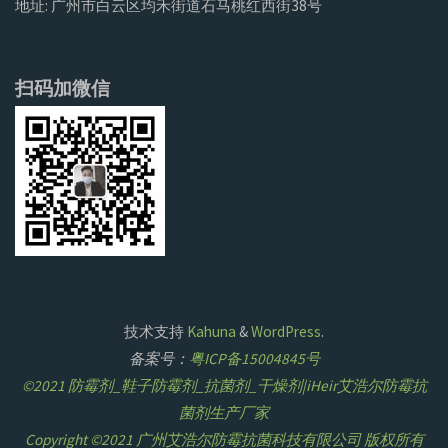
地址: 广州市白云区均禾街道石马桃红西街38号
扫码加微信
技术支持
Kahuna
&
WordPress
.
备案号：
粤ICP备15004845号
©2021 防霉剂_鞋子防霉剂_抗菌剂_干燥剂|iHeir艾浩尔防霉抗
菌剂生产厂家
Copyright ©2021 广州艾浩尔防霉抗菌科技有限公司 版权所有