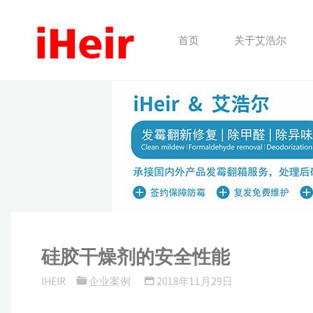
跳
转
首页
关于艾浩尔
到
内
容。
硅胶干燥剂的安全性能
IHEIR
企业案例
2018年11月29日