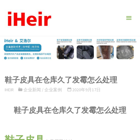
跳
转
到
内
容。
鞋子皮具在仓库久了发霉怎么处理
IHEIR
企业新闻
/
企业案例
2020年9月17日
鞋子皮具在仓库久了发霉怎么处理
鞋子皮具