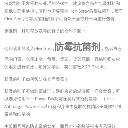
考虑到鞋子发霉翻箱处理的特殊性，建议将之前的包装材料和
塞纸全部更换掉，否则也需要喷涂iHeir-Spray防霉抗菌剂，喷了
iHeir-Spray防霉抗菌剂的鞋子可自然干燥或烤干再进行包装。
步骤四、针对存放发霉的鞋子的仓库杀菌：
防霉抗菌剂
使用喷雾器装入iHeir-Spray
，然后再仓
库的门窗、仓库上空、角落、货架、货架底部、容易堆积灰尘
的地方进行喷涂，喷涂完毕后，将门窗密闭12-24小时。
新做的鞋子如何预防在仓库发霉？
新做的鞋子不做防霉处理，遇到合适的温湿度一样会发霉，可
以选择使用iHeir Power Pak防霉除臭片来预防发霉，（iHeir
Antifungal Power Pak从山葵和芥末中提取的抗菌因子能够抑制
霉菌和细菌的
生长而且可以防止霉的繁殖，而且对小苍蝇等害虫有忌避效