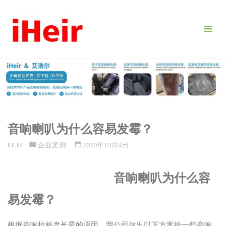
跳
转
到
内
容。
音响喇叭为什么容易发霉？
IHEIR
企业案例
2020年10月8日
音响喇叭为什么容
易发霉？
根据音响拉板盘长霉的原因，我公司做出以下方案给一些音响