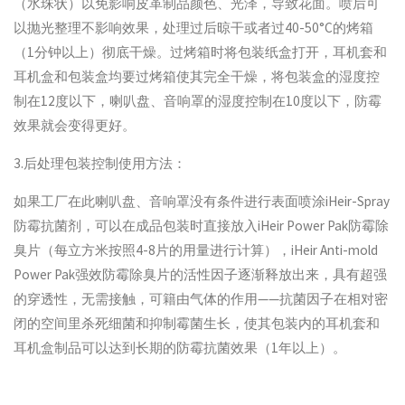
（水珠状）以免影响皮革制品颜色、光泽，导致花面。喷后可
以抛光整理不影响效果，处理过后晾干或者过40-50°C的烤箱
（1分钟以上）彻底干燥。过烤箱时将包装纸盒打开，耳机套和
耳机盒和包装盒均要过烤箱使其完全干燥，将包装盒的湿度控
制在12度以下，喇叭盘、音响罩的湿度控制在10度以下，防霉
效果就会变得更好。
3.后处理包装控制使用方法：
如果工厂在此喇叭盘、音响罩没有条件进行表面喷涂iHeir-Spray
防霉抗菌剂，可以在成品包装时直接放入iHeir Power Pak防霉除
臭片（每立方米按照4-8片的用量进行计算），iHeir Anti-mold
Power Pak强效防霉除臭片的活性因子逐渐释放出来，具有超强
的穿透性，无需接触，可籍由气体的作用——抗菌因子在相对密
闭的空间里杀死细菌和抑制霉菌生长，使其包装内的耳机套和
耳机盒制品可以达到长期的防霉抗菌效果（1年以上）。