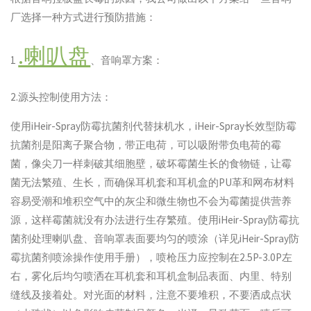
厂选择一种方式进行预防措施：
.喇叭盘
1
、音响罩方案：
2.源头控制使用方法：
使用iHeir-Spray防霉抗菌剂代替抹机水，iHeir-Spray长效型防霉
抗菌剂是阳离子聚合物，带正电荷，可以吸附带负电荷的霉
菌，像尖刀一样刺破其细胞壁，破坏霉菌生长的食物链，让霉
菌无法繁殖、生长，而确保耳机套和耳机盒的PU革和网布材料
容易受潮和堆积空气中的灰尘和微生物也不会为霉菌提供营养
源，这样霉菌就没有办法进行生存繁殖。使用iHeir-Spray防霉抗
菌剂处理喇叭盘、音响罩表面要均匀的喷涂（详见iHeir-Spray防
霉抗菌剂喷涂操作使用手册），喷枪压力应控制在2.5P-3.0P左
右，雾化后均匀喷洒在耳机套和耳机盒制品表面、内里、特别
缝线及接着处。对光面的材料，注意不要堆积，不要洒成点状