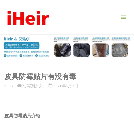
跳
转
到
内
容。
皮具防霉贴片有没有毒
IHEIR
防霉剂系列
2021年6月7日
皮具防霉贴片介绍