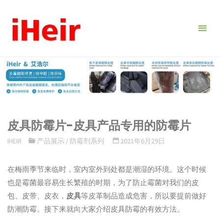
跳
转
到
内
容。
皮具防霉片-皮具产品专用的防霉片
IHEIR
产品展示
/
防霉剂系列
2021年6月29日
在梅雨季节来临时，室内室外到处都是潮湿的环境。这个时候
也是霉菌最容易生长繁殖的时期，为了防止霉菌对我们的皮
包、皮带、皮衣，
皮具
等皮革制品造成危害，所以要提前做好
防潮防霉。接下来就向大家介绍皮具防霉的有效方法。