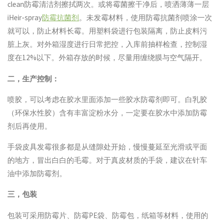
clean防霉清洁剂擦拭两次。或将霉菌擦干净后，喷洒薄薄一层
iHeir-spray
防霉抗菌剂
。未发霉材料，使用防霉抗菌剂喷涂一次
就可以，防止材料长霉。用塑料袋进行包装隔离，防止皮料污
脏上灰。对外箱湿度进行日常把控，入库前抽样检查，控制湿
度在12%以下。外箱存放的时候，尽量用缠绕膜与空气隔开。
二，生产控制：
喷胶，可以考虑在胶水里面添加一些胶水防霉剂即可。白乳胶
（环保水性胶）含有丰富淀粉水分，一定要在胶水中添加防霉
剂后再使用。
手袋皮具发霉很多都是从缝隙处开始，慢慢蔓延至光滑或平面
的地方，冒出白白的毛霉。对于真皮材质的手袋，建议在针车
油中添加防霉剂。
三，包装
包装可采用防霉片、防霉PE袋、防霉包，纸箱等材料，使用的