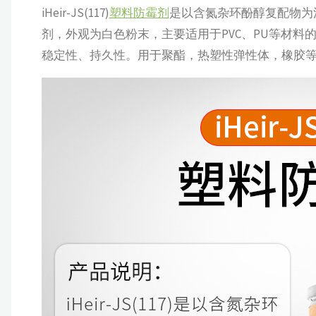
iHeir-JS(117)
塑料防霉剂
是以含氮杂环酚醇复配物为
剂，外观为白色粉末，主要适用于PVC、PU等材
稳定性、持久性。用于聚酯，热塑性弹性体，橡胶