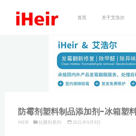
跳
转
首页
关于艾浩尔
到
内
容。
防霉剂塑料制品添加剂-冰箱塑
IHEIR
抗菌剂系列
2021年9月9日