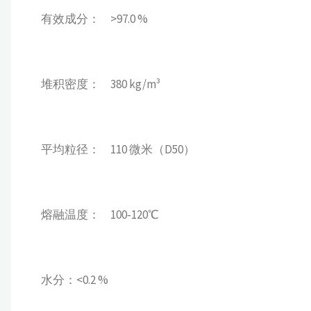
有效成分： >97.0 %
堆积密度： 380 kg/m³
平均粒径： 110 微米（D50）
熔融温度： 100‐120℃
水分：<0.2 %