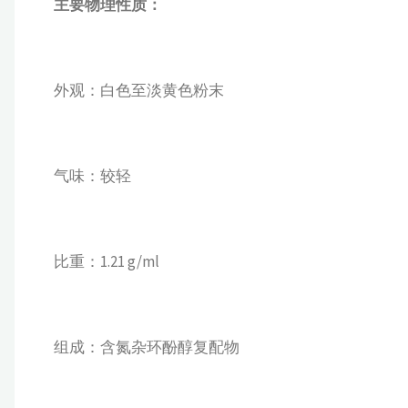
主要物理性质：
外观：白色至淡黄色粉末
气味：较轻
比重：1.21 g/ml
组成：含氮杂环酚醇复配物