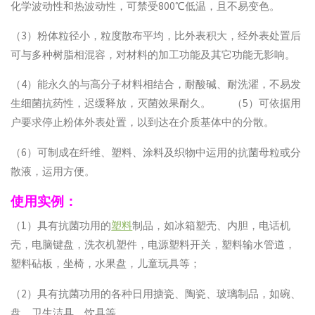
化学波动性和热波动性，可禁受800℃低温，且不易变色。
（3）粉体粒径小，粒度散布平均，比外表积大，经外表处置后
可与多种树脂相混容，对材料的加工功能及其它功能无影响。
（4）能永久的与高分子材料相结合，耐酸碱、耐洗濯，不易发
生细菌抗药性，迟缓释放，灭菌效果耐久。 （5）可依据用
户要求停止粉体外表处置，以到达在介质基体中的分散。
（6）可制成在纤维、塑料、涂料及织物中运用的抗菌母粒或分
散液，运用方便。
使用实例：
（1）具有抗菌功用的
塑料
制品，如冰箱塑壳、内胆，电话机
壳，电脑键盘，洗衣机塑件，电源塑料开关，塑料输水管道，
塑料砧板，坐椅，水果盘，儿童玩具等；
（2）具有抗菌功用的各种日用搪瓷、陶瓷、玻璃制品，如碗、
盘、卫生洁具、饮具等。