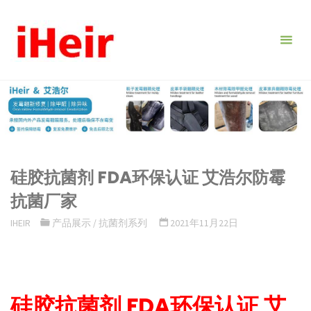
跳
转
到
内
容。
硅胶抗菌剂 FDA环保认证 艾浩尔防霉
抗菌厂家
IHEIR
产品展示
/
抗菌剂系列
2021年11月22日
硅胶抗菌剂 FDA环保认证 艾