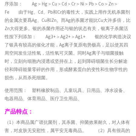
序添加： Ag＞Hg＞Cu＞Cd＞Cr＞Ni＞Pb＞Co＞Zn＞
Fe 由于Hg、Cd、Pb和Cr的毒性大，实践上用作无机杀菌剂
的金属次要爲Ag、Cu和Zn。而Ag的杀菌才能比Cu大许多倍，比
Zn大得更多。银的杀菌作用还与银的状态有关，银离子杀菌活
性按下列添加： Ag3+＞Ag2+＞Ag1+ 银的化学构造决议
了银具有较高的催化才能，Ag离子复原电势极高，足以使其四
周空间发生活性氧，活性氧可灭菌。同时Ag离子与细菌接触
时，立刻向细胞内浸透或坚持在上，起到障碍细菌生长分解途
径和障碍能量零碎的作用，形成酵素蛋白的变性和生物学性的
损伤，从而杀死细菌。
使用范围： 塑料橡胶制品、儿童玩具、日用品、净水设备、
电器用品、体育用品、医疗卫生用品、
产品特点：
（1）本商品属广谱抗菌剂，其杀菌、抑菌效果耐久，对人体有
害，对皮肤无安慰性，属平安无毒商品。 （2）具有很高的