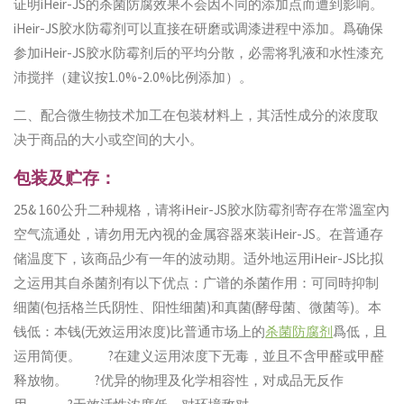
证明iHeir-JS的杀菌防腐效果不会因不同的添加点而遭到影响。
iHeir-JS胶水防霉剂可以直接在研磨或调漆进程中添加。爲确保
参加iHeir-JS胶水防霉剂后的平均分散，必需将乳液和水性漆充
沛搅拌（建议按1.0%-2.0%比例添加）。
二、配合微生物技术加工在包装材料上，其活性成分的浓度取
决于商品的大小或空间的大小。
包装及贮存：
25& 160公升二种规格，请将iHeir-JS胶水防霉剂寄存在常溫室內
空气流通处，请勿用无內视的金属容器來装iHeir-JS。在普通存
储温度下，该商品少有一年的波动期。适外地运用iHeir-JS比拟
之运用其自杀菌剂有以下优点：广谱的杀菌作用：可同時抑制
细菌(包括格兰氏阴性、阳性细菌)和真菌(酵母菌、微菌等)。本
钱低：本钱(无效运用浓度)比普通市场上的
杀菌防腐剂
爲低，且
运用简便。 ?在建义运用浓度下无毒，並且不含甲醛或甲醛
释放物。 ?优异的物理及化学相容性，对成品无反作