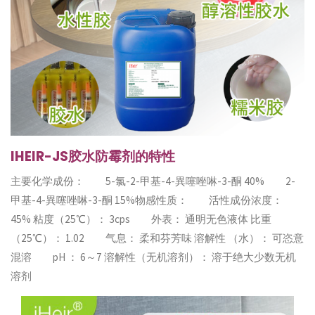
IHEIR-JS胶水防霉剂的特性
主要化学成份： 5-氯-2-甲基-4-異噻唑啉-3-酮 40% 2-
甲基-4-異噻唑啉-3-酮 15%物感性质： 活性成份浓度：
45% 粘度（25℃）： 3cps 外表： 通明无色液体 比重
（25℃）： 1.02 气息： 柔和芬芳味 溶解性 （水）： 可恣意
混溶 pH ： 6～7 溶解性（无机溶剂）： 溶于绝大少数无机
溶剂