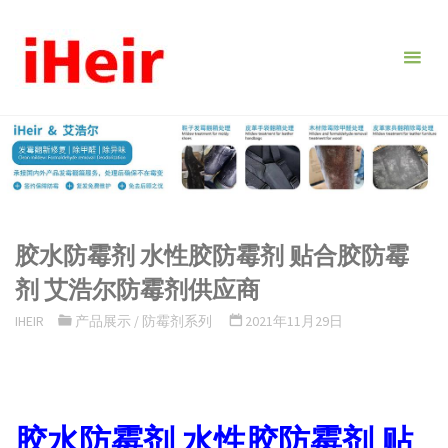
跳
转
到
内
容。
胶水防霉剂 水性胶防霉剂 贴合胶防霉
剂 艾浩尔防霉剂供应商
IHEIR
产品展示
/
防霉剂系列
2021年11月29日
胶水防霉剂 水性胶防霉剂 贴