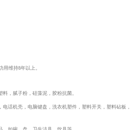
菌功用维持8年以上。
塑料，腻子粉，硅藻泥，胶粉抗菌。
，电话机壳，电脑键盘，洗衣机塑件，塑料开关，塑料砧板
品，如碗、盘、卫生洁具、饮具等。