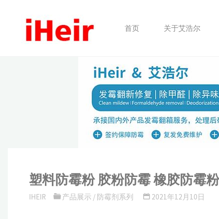
跳
转
首页
关于艾浩尔
到
内
容。
塑料防霉粉 胶粉防霉 橡胶防霉
IHEIR
产品展示
/
防霉剂系列
2021年12月10日