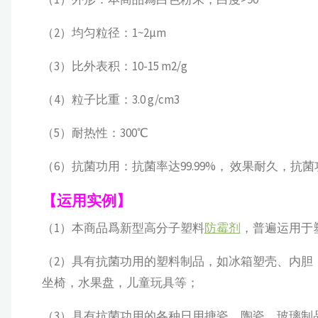
（2）均匀粒径：1~2μm
（3）比外表积：10-15 m2/g
（4）粒子比重：3.0 g/cm3
（5）耐热性：300℃
（6）抗菌功用：抗菌率达99.99%， 效果耐久，抗
【运用实例】
（1）本商品爲新型高分子塑料
防霉剂
，普遍运用于
（2）具有抗菌功用的塑料制品，如冰箱塑壳、内胆
坐椅，水果盘，儿童玩具等；
（3）具有抗菌功用的各种日用搪瓷、陶瓷、玻璃制