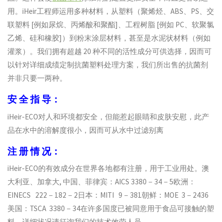
用。iHeir工程师运用多种材料，从塑料（聚烯烃、ABS、PS、交
联塑料 [例如尿烷、丙烯酸和聚酯]、工程树脂 [例如 PC、软聚氯
乙烯、硅和橡胶]）到粉末涂层材料，甚至是水泥状材料（例如
灌浆）。我们拥有超越 20 种不同的活性成分可供选择，因而可
以针对详细成绩定制抗菌塑料处理方案，我们所出售的抗菌剂
并非只要一两种。
安 全 指 导：
iHeir-ECO对人和环境都安全，但能惹起眼睛和皮肤安慰，此产
品在水中的溶解度很小，因而可从水中过滤别离
注 册 情 况：
iHeir-ECO的有效成分在世界各地都有注册，用于工业用处。澳
大利亚、加拿大, 中国、菲律宾：AICS 3380－34－5欧洲：
EINECS 222－182－2日本：MITI 9－381朝鲜：MOE 3－2436
美国：TSCA 3380－34在许多国度已被同意用于食品可接触的塑
料。详细状况请征询我们的技术效劳人员。