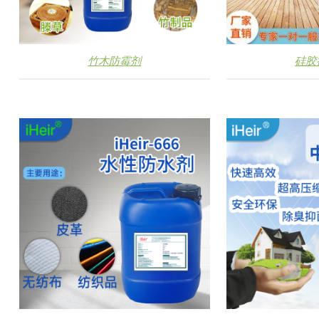
竹木防霉剂
硅胶