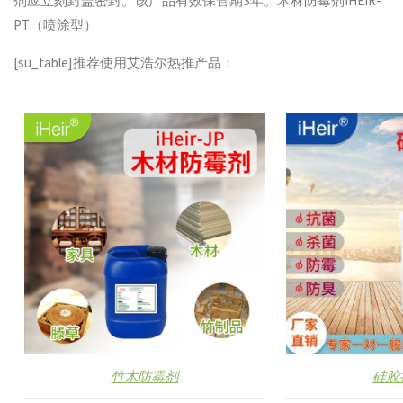
剂应立刻封盖密封。该产品有效保管期3年。木材防霉剂IHEIR-
PT（喷涂型）
[su_table]推荐使用艾浩尔热推产品：
竹木防霉剂
硅胶