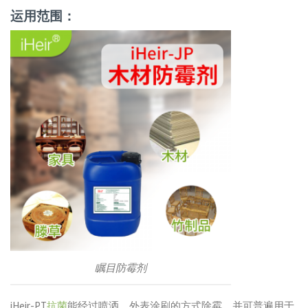
运用范围：
瞩目防霉剂
iHeir-PT
抗菌
能经过喷洒、外表涂刷的方式除霉，并可普遍用于