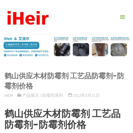
跳
转
到
内
容。
鹤山供应木材防霉剂 工艺品防霉剂-防
霉剂价格
IHEIR
产品展示
/
防霉剂系列
2022年3月21日
鹤山供应木材防霉剂 工艺品
防霉剂-防霉剂价格