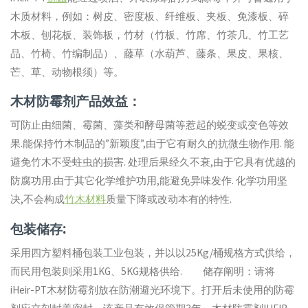
木质材料，例如：树皮、密度板、纤维板、夹板、免漆板、碎
木板、刨花板、装饰板，竹材（竹板、竹席、竹茶几、竹工艺
品、竹椅、竹编制品）、藤草（水葫芦、藤条、果皮、果核、
芒、草、动物根须）等。
木材防霉剂产品效益：
可防止由细菌、霉菌、藻类和酵母菌等惹起的蜕变或变色等效
果.能保持竹木制品的”新颖度”,由于它有耐久的抗微生物作用. 能
避免竹木不受蛀虫的损害. 处理后果经久不衰,由于它具有优越的
防腐功用.由于其它化学维护功用,能避免异味发作. 化学功用坚
决,不会构成
竹木材料
质量下降或改动本有的特性.
包装储存:
采用四方塑料桶包装工业包装，并以以25Kg/桶规格方式供给，
而民用包装则采用1KG、5KG规格供给. 储存阐明：请将
iHeir-PT木材防霉剂放在防潮避光环境下。打开后未使用的防霉