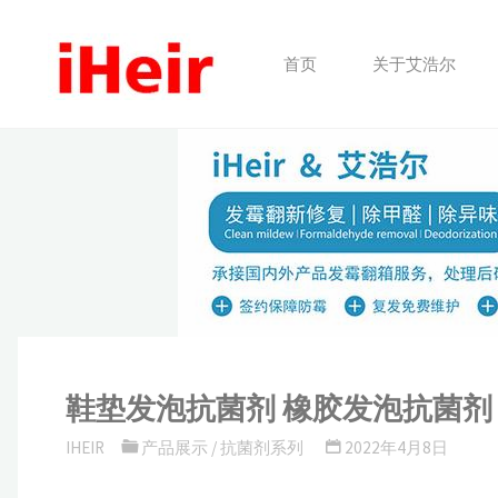
跳
转
首页
关于艾浩尔
到
内
容。
鞋垫发泡抗菌剂 橡胶发泡抗菌剂
IHEIR
产品展示
/
抗菌剂系列
2022年4月8日