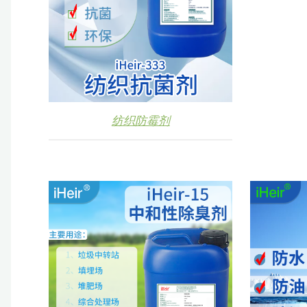
纺织防霉剂