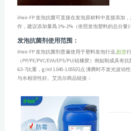
iHeir-FP 发泡抗菌可直接在发泡原材料中直接
作，建议添加量爲 1%-2%（依照发泡塑料的总分量
发泡抗菌剂使用范围：
iHeir-FP 发泡抗菌剂普遍使用于塑料发泡行业,
鞋垫
（PP/PE/PVC/EVA/EPS/PU/硅橡胶）例如制成具有
6.5-7比重，g/ml 1.045-1.055闪点 沸腾时不
与水相溶性好。艾浩尔商品链接：