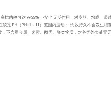
高抗菌率可达 99.99%；·安 全无反作用，对皮肤、粘膜、眼
较宽 PH（PH=1～11）范围内波动；·长 效持久不会发生细
挥发，不含重金属、卤素、酚类、醛类物质，对各类外表处置