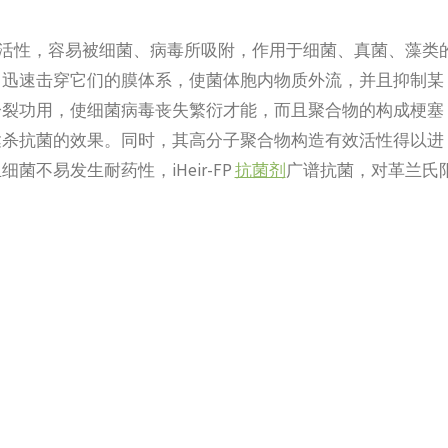
活性，容易被细菌、病毒所吸附，作用于细菌、真菌、藻类
，迅速击穿它们的膜体系，使菌体胞内物质外流，并且抑制某
分裂功用，使细菌病毒丧失繁衍才能，而且聚合物的构成梗塞
达杀抗菌的效果。同时，其高分子聚合物构造有效活性得以进
不易发生耐药性，iHeir-FP
抗菌剂
广谱抗菌，对革兰氏
。