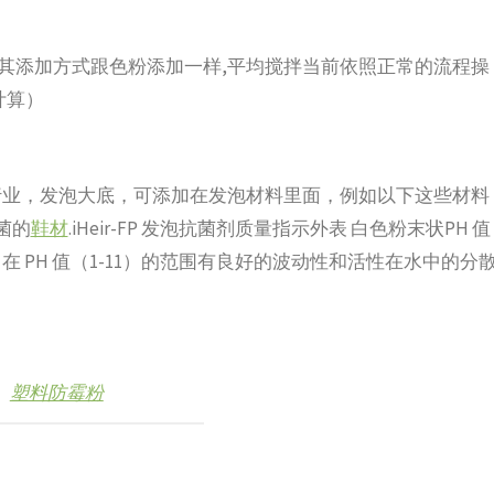
添加，其添加方式跟色粉添加一样,平均搅拌当前依照正常的流程操
计算）
行业，发泡大底，可添加在发泡材料里面，例如以下这些材料
抗菌的
鞋材
.iHeir-FP 发泡抗菌剂质量指示外表 白色粉末状PH 值
发光波动性 在 PH 值（1-11）的范围有良好的波动性和活性在水中的分
塑料防霉粉