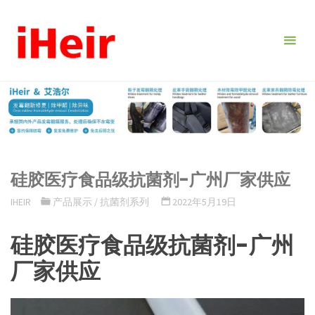
跳
转
到
内
容。
硅胶医疗食品级抗菌剂-广州厂家供应
IHEIR
产品展示
/
抗菌剂系列
2022年5月19日
硅胶医疗食品级抗菌剂-广州
厂家供应