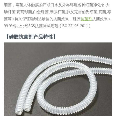
细菌，霉菌人体触摸的汗或口水及外界环境各种细菌净化:如大
肠杆菌,葡萄球菌,白念珠菌,绿脓杆菌,肺炎克雷伯氏细菌,真菌,霉
菌等.) 持久保证硅制品最佳的抗菌效果，硅胶
抗菌剂
抗菌效果＞
99.9%以上 ; 经SGS抗菌测试规范. ( ISO 22196-2011 )
【硅胶抗菌剂产品特性】