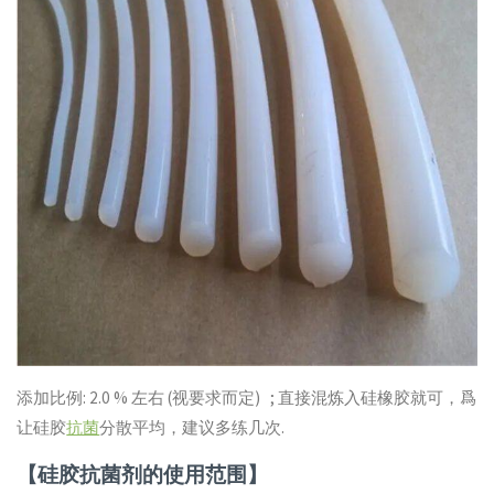
添加比例: 2.0 % 左右 (视要求而定) ; 直接混炼入硅橡胶就可，爲
让硅胶
抗菌
分散平均，建议多练几次.
【硅胶抗菌剂的使用范围】