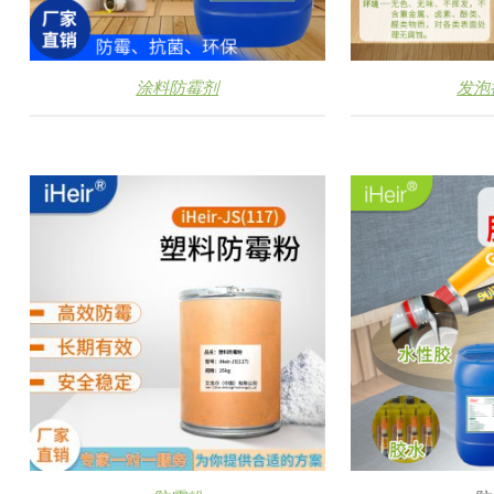
涂料防霉剂
发泡