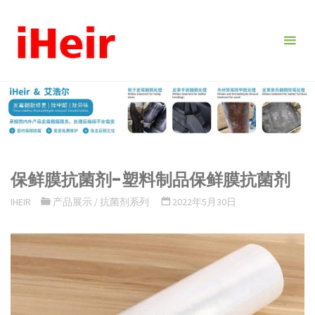
跳
转
到
内
容。
保鲜膜抗菌剂-塑料制品保鲜膜抗菌剂
IHEIR
产品展示
/
抗菌剂系列
2022年5月30日