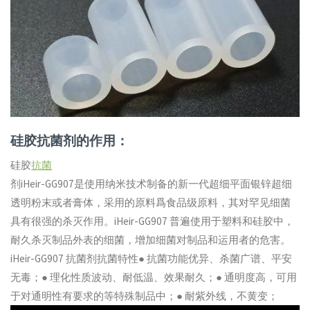
硅胶抗菌剂的作用：
硅胶
抗菌
剂iHeir-GG907是使用纳米技术制备的新一代超细平面银锌超细
透明粉末或者膏体，采用的原料爲食品级原料，其对罕见细菌
具有很强的杀灭作用。iHeir-GG907 普遍使用于塑料和硅胶中，
耐久杀灭制品外表的细菌，增加细菌对制品和运用者的危害。
iHeir-GG907 抗菌剂抗菌特性● 抗菌功能优异、杀菌广谱、平安
无毒；● 理化性质波动、耐低温、效果耐久；● 通明度高，可用
于对通明性有要求的等特殊制品中；● 耐紫外线，不黄变；