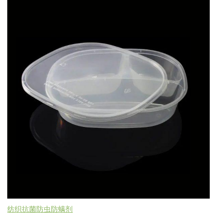
纺织抗菌防虫防螨剂