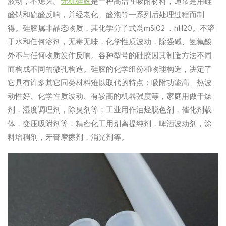
波动，不熄灭。
无机硅胶
是一种高活性吸附材料，通常是用硅
酸钠和硫酸反响，并经老化、酸泡等一系列后处理过程而制
得。硅胶属非晶态物质，其化学分子式爲mSiO2 ．nH2O。不溶
于水和任何溶剂，无毒无味，化学性质波动，除强碱、氢氟酸
外不与任何物质发作反响。各种型号的硅胶因其制造方法不同
而构成不同的微孔构造。硅胶的化学组份和物理构造，决定了
它具有许多其它同类材料难以取代的特点：吸附功能高、热波
动性好、化学性质波动、有较高的机器强度等，家庭用做干燥
剂，湿度调理剂，除臭剂等；工业用作油烃脱色剂，催化剂载
体，变压吸附剂等；精密化工用别离提纯剂，啤酒波动剂，涂
料增稠剂，牙膏摩擦剂，消光剂等。