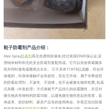
鞋子防霉剂产品介绍：
iHeir-Spray
防霉剂
爲无色透明状液体,经过美国EPA环保认证,采
用纳米材料和无机安全防霉剂复配而成。它可以有效将霉菌杀
死并同时避免霉菌再次生长。 它不具有TCMTB以及酚，符合环
保规则，对身体接触不会有损伤，安全又环保。属于非释放型
的防霉处理剂，不渗失、不游移，也不会被微生物所耗费, 机器
式杀菌（外表处理）方式将赋予产品持久的抗霉菌性，并且对
微生物具有独特的防霉功能，以避免微生物所惹起的危害，延
伸皮革、纺织材料、家具产品等的使用寿命。作爲艾浩尔防霉
科技开发的
新型防霉处
里剂，它具有普遍的活性，对诸如曲