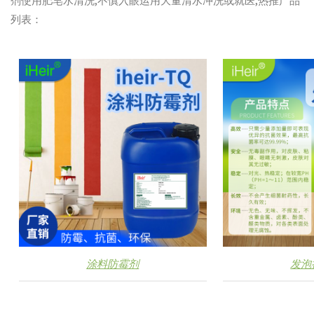
剂使用肥皂水清洗,不慎入眼运用大量清水冲洗或就医,热推产品
列表：
涂料防霉剂
发泡