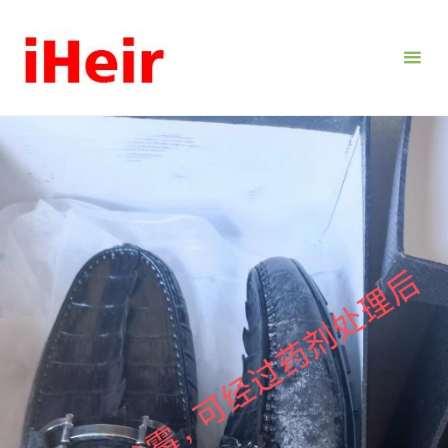
跳
转
到
内
容。