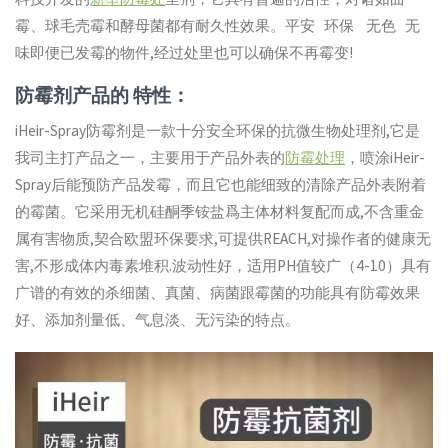
霉、球毛壳霉和酵母菌都有耐久性效果。平安 环保 无色 无
味即便已发霉的物件,经过处里也可以确保不再霉变!
防霉剂产品的 特性：
iHeir-Spray防霉剂是一款十分安全环保的抗微生物处理剂,它是
我司主打产品之一，主要用于产品外表的
防霉处理
，喷涂iHeir-
Spray后能预防产品发霉，而且它也能细致的清除产品外表附着
的霉菌。它采用无机硅酮季铵盐爲主体材料复配而成,不含重金
属有害物质,契合欧盟环保要求,可提供REACH,对操作者的健康无
害,不形成体内毒素堆积.波动性好，适用PH值较广（4-10）具有
广谱的有效的杀细菌、真菌、病菌跟霉菌的功能具有防霉效果
好、添加剂量低、气息淡、无污染的特点。