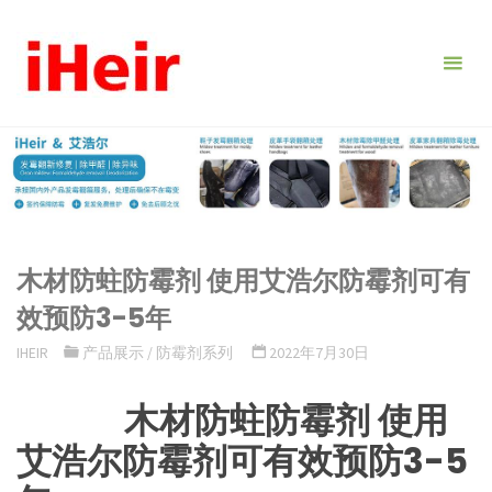
跳
转
到
内
容。
木材防蛀防霉剂 使用艾浩尔防霉剂可有
效预防3-5年
IHEIR
产品展示
/
防霉剂系列
2022年7月30日
木材防蛀防霉剂 使用
艾浩尔防霉剂可有效预防3-5