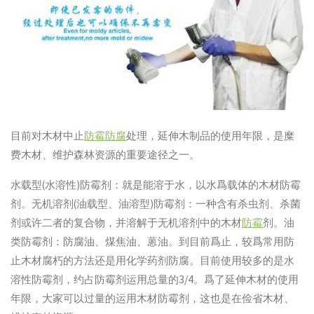
目前对木材中止
防霉防腐
处理，延伸木制品的使用年限，是糜
费木材、维护森林资源的重要途径之一。
水载型(水溶性)防霉剂：就是能溶于水，以水爲载体的木材防霉
剂。无机溶剂(油载型、油溶型)防霉剂：一种含有杀虫剂、杀菌
剂或许二者的复合物，并溶解于无机溶剂中的木材
防霉
剂。油
类防霉剂：防腐油、煤焦油、蒽油。到目前爲止，较爲常用防
止木材腐朽的方法还是用化学药剂防腐。目前使用较多的是水
溶性防霉剂，约占防霉剂运用总量的3/4。爲了延伸木材的使用
年限，大家可以过量的运用木材防霉剂，这也是在俭省木材、