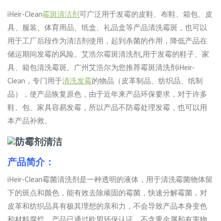
iHeir-Clean
霉斑清洁剂
可广泛用于发霉的皮鞋、布鞋、箱包、皮
具、服装、体育用品、纸盒、礼品盒等产品清洗霉斑，也可以
用于工厂后段作为清洁剂使用，起到杀菌的作用，降低产品在
储运期间发霉的风险。艾浩尔霉斑清洗剂,用于发霉的鞋子、家
具、箱包清洗霉斑。广州艾浩尔为您推荐霉斑清洗剂iHeir-
Clean，专门用于
清洗发霉
的物品（皮革制品、纺织品、纸制
品），使产品恢复原色，由于近年来产品环保要求，对于许多
鞋、包、家具容易发霉，所以产品不防霉处理发霉，也可以用
本产品补救。
产品简介：
iHeir-Clean霉菌清洗剂是一种透明的液体，用于清洗霉菌物体留
下的斑点和颜色，能有效去除顽固的霉菌，快速分解霉菌，对
皮革和纺织品具有极其理想的亲和力，不会导致产品本身变色
和材料腐烂，产品已通过欧盟环保认证，不含重金属和有害物