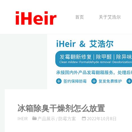
跳
转
首页
关于艾浩尔
到
内
容。
冰箱除臭干燥剂怎么放置
IHEIR
产品展示
/
防霉方案
2022年10月8日