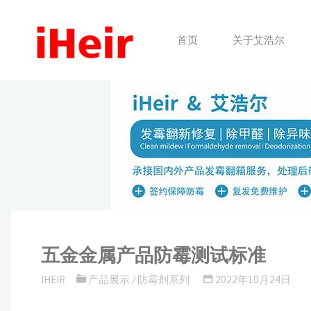
跳
转
首页
关于艾浩尔
到
内
容。
五金金属产品防霉测试标准
IHEIR
产品展示
/
防霉剂系列
2022年10月24日