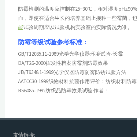
防霉检测的温度应控制在25~30℃，相对湿度pH≥9
而，即使在适合生长的培养基础上接种一些霉菌，也
能
试验周期应以试验机构实验室的实际情况为准。
防霉等级试验参考标准：
GB/T12085.11-1989光学光学仪器环境试验-长霉
DA/T26-2000挥发性档案防霉剂防霉效果
JB/T9348.1-1999光学仪器防霉防雾防锈试验方法
AATCC30-1999织物材料抗菌作用评价：纺织材料防
BS6085-1992纺织品防霉效果试验 作者：
友情链接: