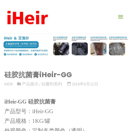
跳
转
到
内
容。
硅胶抗菌膏iHeir-GG
IHEIR
产品展示
/
抗菌剂系列
2018年8月21日
iHeir-GG 硅胶抗菌膏
产品型号：iHeir-GG
产品规格：1KG/罐
外观颜色：定制各类颜色（透明）