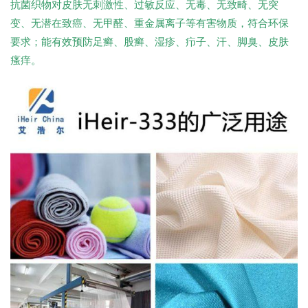
抗菌织物对皮肤无刺激性、过敏反应、无毒、无致畸、无突
变、无潜在致癌、无甲醛、重金属离子等有害物质，符合环保
要求；能有效预防足癣、股癣、湿疹、疖子、汗、脚臭、皮肤
瘙痒。