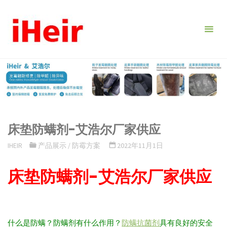
跳
转
到
内
容。
床垫防螨剂-艾浩尔厂家供应
IHEIR
产品展示
/
防霉方案
2022年11月1日
床垫防螨剂-艾浩尔厂家供应
什么是防螨？防螨剂有什么作用？
防螨抗菌剂
具有良好的安全