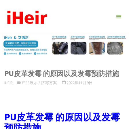
跳
转
到
内
容。
PU皮革发霉 的原因以及发霉预防措施
IHEIR
产品展示
/
防霉方案
2022年11月9日
PU皮革发霉 的原因以及发霉
预防措施