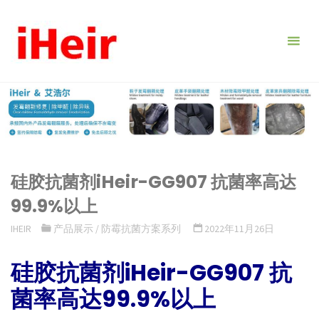
跳
转
到
内
容。
硅胶抗菌剂iHeir-GG907 抗菌率高达
99.9%以上
IHEIR
产品展示
/
防霉抗菌方案系列
2022年11月26日
硅胶抗菌剂iHeir-GG907 抗
菌率高达99.9%以上