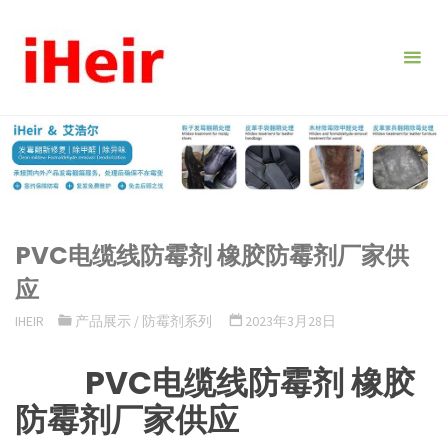
跳
转
到
内
容。
PVC电缆线防霉剂 橡胶防霉剂厂家供
应
IHEIR
产品展示
/
防霉剂系列
2023年3月28日
PVC电缆线防霉剂 橡胶
防霉剂厂家供应