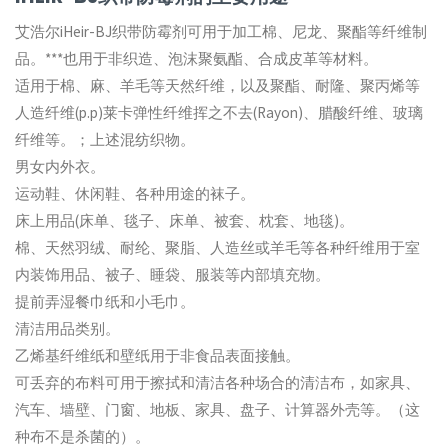
艾浩尔iHeir-BJ织带防霉剂可用于加工棉、尼龙、聚酯等纤维制
品。***也用于非织造、泡沫聚氨酯、合成皮革等材料。
适用于棉、麻、羊毛等天然纤维，以及聚酯、耐隆、聚丙烯等
人造纤维(p.p)莱卡弹性纤维挥之不去(Rayon)、腊酸纤维、玻璃
纤维等。；上述混纺织物。
男女内外衣。
运动鞋、休闲鞋、各种用途的袜子。
床上用品(床单、毯子、床单、被套、枕套、地毯)。
棉、天然羽绒、耐纶、聚脂、人造丝或羊毛等各种纤维用于室
内装饰用品、被子、睡袋、服装等内部填充物。
提前弄湿餐巾纸和小毛巾。
清洁用品类别。
乙烯基纤维纸和壁纸用于非食品表面接触。
可丢弃的布料可用于擦拭和清洁各种场合的清洁布，如家具、
汽车、墙壁、门窗、地板、家具、盘子、计算器外壳等。（这
种布不是杀菌的）。