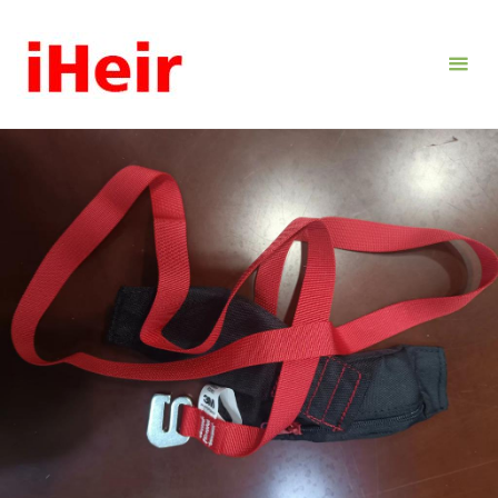
跳
转
到
内
容。