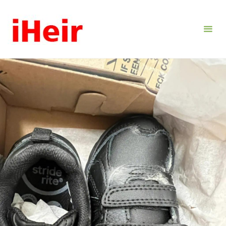
跳
转
到
内
容。