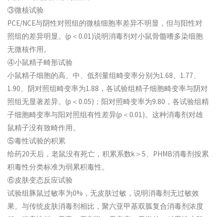
③微核试验
PCE/NCE与阴性对照组的微核细胞率差异不明显，但与阳性对
照组的差异明显。(p＜0.01)说明消毒剂对小鼠骨髓嗜多染细胞
无微核作用。
④小鼠精子畸形试验
小鼠精子细胞的高、中、低剂量组畸变率分别为1.68、1.77、
1.90、阴对照组畸变率为1.88，各试验组精子细胞畸变率与阴对
照组无显著差异。(p＜0.05)；阳对照畸变率为9.80，各试验组精
子细胞畸变率与阳对照组有性差异(p＜0.01)。这种消毒剂对雄
鼠精子没有致畸作用。
⑤毒性试验的积累
给药20天后，老鼠没有死亡，积累系数k＞5、PHMB消毒剂按累
积毒性分类标准为弱累积毒性。
⑥皮肤变态反应试验
试验组豚鼠过敏率为0%，无皮肤过敏，说明消毒剂无过敏效
果。与传统皮肤消毒剂相比，聚六亚甲基双胍复合消毒剂浓度