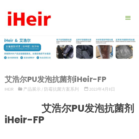
跳
转
到
内
容。
艾浩尔PU发泡抗菌剂iHeir-FP
IHEIR
产品展示
/
防霉抗菌方案系列
2023年4月8日
艾浩尔PU发泡抗菌剂
iHeir-FP