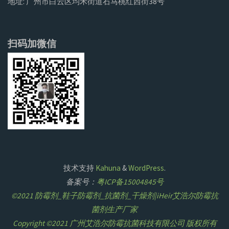
地址: 广州市白云区均禾街道石马桃红西街38号
扫码加微信
技术支持
Kahuna
&
WordPress
.
备案号：
粤ICP备15004845号
©2021 防霉剂_鞋子防霉剂_抗菌剂_干燥剂|iHeir艾浩尔防霉抗
菌剂生产厂家
Copyright ©2021 广州艾浩尔防霉抗菌科技有限公司 版权所有