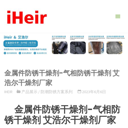
跳
转
到
内
容。
金属件防锈干燥剂-气相防锈干燥剂 艾
浩尔干燥剂厂家
IHEIR
产品展示
/
防潮防锈方案系列
2023年6月6日
金属件防锈干燥剂-气相防
锈干燥剂 艾浩尔干燥剂厂家