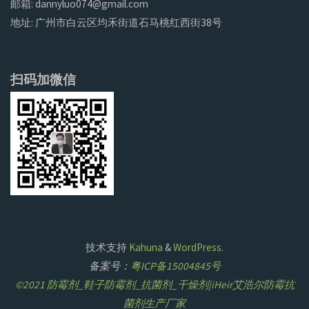
邮箱: dannyluo074@gmail.com
地址: 广州市白云区均禾街道石马桃红西街38号
扫码加微信
技术支持
Kahuna
&
WordPress
.
备案号：
粤ICP备15004845号
©2021 防霉剂_鞋子防霉剂_抗菌剂_干燥剂|iHeir艾浩尔防霉抗
菌剂生产厂家