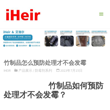
跳
转
到
内
容。
竹制品怎么预防处理才不会发霉
IHEIR
产品展示
/
防霉剂系列
2023年7月15日
竹制品如何预防
处理才不会发霉？