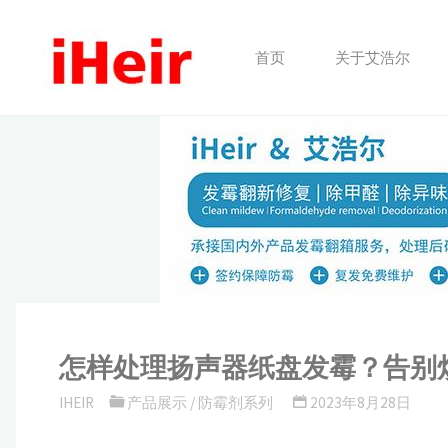
跳
转
首页
关于艾浩尔
到
内
容。
怎样处理扬声器纸盘发霉？告别
IHEIR
产品展示
/
防霉剂系列
2023年8月28日