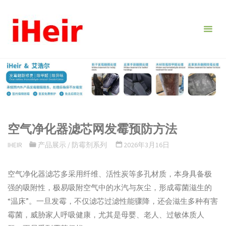
跳
转
到
内
容。
空气净化器滤芯网发霉预防方法
IHEIR
产品展示
/
防霉剂系列
2026年3月16日
空气净化器滤芯多采用纤维、活性炭等多孔材质，本身具备极
强的吸附性，极易吸附空气中的水汽与灰尘，形成霉菌滋生的
“温床”。一旦发霉，不仅滤芯过滤性能骤降，还会滋生多种有害
霉菌，威胁家人呼吸健康，尤其是母婴、老人、过敏体质人