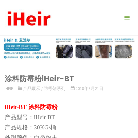
跳
转
到
内
容。
涂料防霉粉iHeir-BT
IHEIR
产品展示
/
防霉剂系列
2018年8月21日
iHeir-BT 涂料防霉粉
产品型号：iHeir-BT
产品规格：30KG/桶
外观颜色：白色粉末