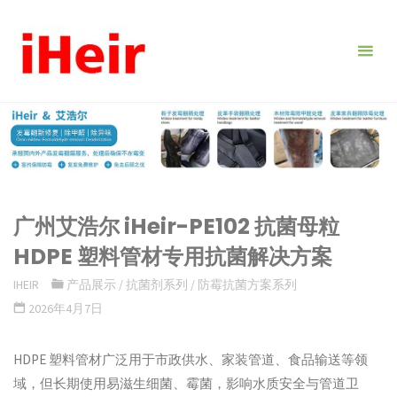
跳
转
到
内
容。
广州艾浩尔 iHeir-PE102 抗菌母粒
HDPE 塑料管材专用抗菌解决方案
IHEIR
产品展示
/
抗菌剂系列
/
防霉抗菌方案系列
2026年4月7日
HDPE 塑料管材广泛用于市政供水、家装管道、食品输送等领
域，但长期使用易滋生细菌、霉菌，影响水质安全与管道卫