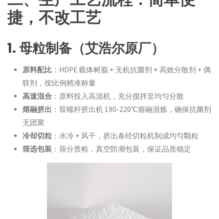
捷，不改工艺
1. 母粒制备（艾浩尔原厂）
原料配比
：HDPE 载体树脂 + 无机抗菌剂 + 高效分散剂 + 偶
联剂，按比例精准称量
高速混合
：原料投入高混机，充分搅拌至均匀分散
熔融挤出
：双螺杆挤出机 190-220℃熔融混炼，确保抗菌剂
无团聚
冷却切粒
：水冷 + 风干，挤出条经切粒机制成均匀颗粒
筛选包装
：筛分质检，真空防潮包装，保证品质稳定