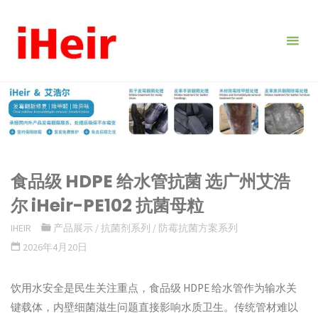
跳
转
到
内
容。
食品级 HDPE 给水管抗菌 选广州艾浩
尔 iHeir-PE102 抗菌母粒
IHEIR
产品展示
/
抗菌剂系列
/
防霉抗菌方案系列
2026年4月20日
饮用水安全是民生关注重点，食品级 HDPE 给水管作为输水关
键载体，内壁细菌滋生问题直接影响水质卫生。传统管材难以